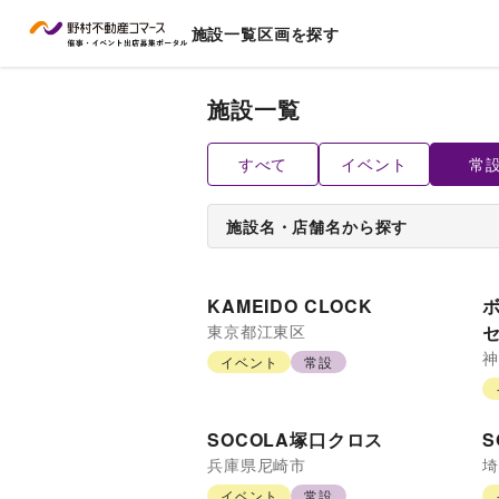
施設一覧
区画を探す
施設一覧
すべて
イベント
常
施設名・店舗名から探す
KAMEIDO CLOCK
東京都
江東区
神
イベント
常設
SOCOLA塚口クロス
S
兵庫県
尼崎市
埼
イベント
常設