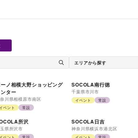
設
エリアから探す
ボーノ相模大野ショッピング
SOCOLA南行徳
センター
千葉県
市川市
奈川県
相模原市南区
イベント
常設
イベント
常設
OCOLA所沢
SOCOLA日吉
玉県
所沢市
神奈川県
横浜市港北区
イベント
常設
イベント
常設