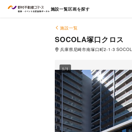
施設一覧
区画を探す
施設一覧
SOCOLA塚口クロス
兵庫県
尼崎市
南塚口町2-1-3 SOC
1
/
1