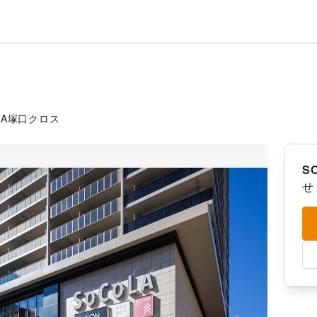
OLA塚口クロス
S
せ