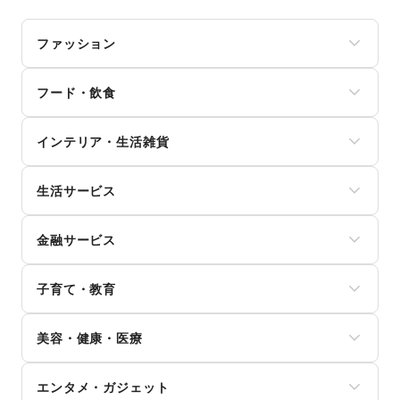
ファッション
メンズファッション
フード・飲食
レディースファッション
ユニセックス
スイーツ・洋菓子
インナー・ルームウェア
インテリア・生活雑貨
和菓子
キッズ・ベビー・マタニティ
パン
スポーツ
インテリア
お弁当・惣菜
シーズナルウェア
生活サービス
寝具・ベッド
軽食・ホットスナック
ジュエリー・アクセサリー
家具・家電
コーヒー・紅茶
携帯キャリア・格安SIM
メガネ・アイウェア
キッチン雑貨・調理器具
その他飲料
金融サービス
インターネット・プロバイダ
腕時計
掃除用品・生活便利品
ワイン・洋酒
電気・ガス
靴
文房具
クレジットカード
日本酒・焼酎・地酒
ウォーターサーバー
バッグ・革小物
手芸・ハンドメイド
子育て・教育
保険
食材・調味料
ハウスクリーニング・家事代行
ファッション雑貨
DIY用品・日曜大工
銀行
物産展・マルシェ
定期宅配
和服・着物
ベビー用品
園芸・ガーデニング
住宅ローン
キッチンカー・移動販売
リサイクル雑貨・古本
美容・健康・医療
古着
ランドセル
花・盆栽・ドライフラワー
証券・FX
野菜・果物・生鮮食品
買取査定・金券
その他ファッション
学習教材・通信教育
犬・猫・ペット
不動産投資
その他フード・飲食
ジム・フィットネス
ギフト・プレゼント
子供向け教室・レッスン
日用雑貨
その他金融サービス
エンタメ・ガジェット
ダイエット・健康グッズ
冠婚葬祭
塾・家庭教師
食器・陶磁器