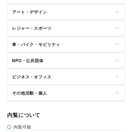
美容・コスメ・香水
資格・習い事
おもちゃ・絵本
その他インテリア・生活雑貨
PC・スマートフォン
ヘアケア・シャンプー
リフォーム
その他子育て・教育
アート・デザイン
スマホアクセサリー
美容家電
住宅（購入・賃貸）
ガジェット
ヘアサロン・ネイルサロン
たばこ
絵画・書
ゲーム
マッサージ・整体
レジャー・スポーツ
修理・メンテナンス
写真・イラストレーション
アニメ
エステ・美容サービス
就職・転職・求人
立体作品・彫刻
コミック・マンガ
旅行・レジャー
健康食品・サプリメント
その他生活サービス
その他アート・デザイン
アイドル・芸能人
車・バイク・モビリティ
キャンプ・アウトドア
女性用品・フェムテック
おもちゃ・ホビー
野球
コンタクトレンズ
車
楽器・音楽機材
サッカー
医療・医薬品
NPO・公共団体
バイク・オートバイ
CD・DVD・本・雑誌
バスケットボール
その他美容・健康
自転車・ロードバイク
Webメディア・アプリ
ゴルフ
地方公共団体・行政・政府
マイクロモビリティ
テレビ・ドラマ
その他レジャー・スポーツ
ビジネス・オフィス
外国団体・大使館
その他車・バイク・モビリティ
映画
募金・寄付
音楽・ライブ
法人向けサービス
NPO・ボランティア活動
その他活動・個人
演劇
オフィス家具・OA機器
その他NPO・公共団体
占い
イベント企画・運営
その他活動・個人
公営競技・宝くじ
その他ビジネス・オフィス
その他エンタメ・ガジェット
内覧について
内覧可能