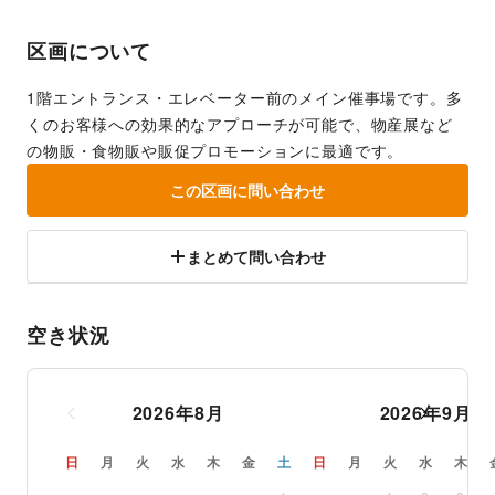
区画について
1階エントランス・エレベーター前のメイン催事場です。多
くのお客様への効果的なアプローチが可能で、物産展など
の物販・食物販や販促プロモーションに最適です。
この区画に問い合わせ
まとめて問い合わせ
空き状況
2026
年
8
月
2026
年
9
月
日
月
火
水
木
金
土
日
月
火
水
木