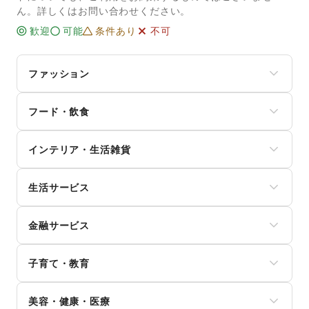
ん。詳しくはお問い合わせください。
歓迎
可能
条件あり
不可
ファッション
メンズファッション
フード・飲食
レディースファッション
ユニセックス
スイーツ・洋菓子
インナー・ルームウェア
インテリア・生活雑貨
和菓子
キッズ・ベビー・マタニティ
パン
スポーツ
インテリア
お弁当・惣菜
シーズナルウェア
生活サービス
寝具・ベッド
軽食・ホットスナック
ジュエリー・アクセサリー
家具・家電
コーヒー・紅茶
携帯キャリア・格安SIM
メガネ・アイウェア
キッチン雑貨・調理器具
その他飲料
金融サービス
インターネット・プロバイダ
腕時計
掃除用品・生活便利品
ワイン・洋酒
電気・ガス
靴
文房具
クレジットカード
日本酒・焼酎・地酒
ウォーターサーバー
バッグ・革小物
手芸・ハンドメイド
子育て・教育
保険
食材・調味料
ハウスクリーニング・家事代行
ファッション雑貨
DIY用品・日曜大工
銀行
物産展・マルシェ
定期宅配
和服・着物
ベビー用品
園芸・ガーデニング
住宅ローン
キッチンカー・移動販売
リサイクル雑貨・古本
美容・健康・医療
古着
ランドセル
花・盆栽・ドライフラワー
証券・FX