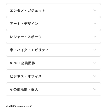
野菜・果物・生鮮食品
買取査定・金券
その他ファッション
学習教材・通信教育
犬・猫・ペット
不動産投資
その他フード・飲食
ジム・フィットネス
ギフト・プレゼント
子供向け教室・レッスン
日用雑貨
その他金融サービス
エンタメ・ガジェット
ダイエット・健康グッズ
冠婚葬祭
塾・家庭教師
食器・陶磁器
美容・コスメ・香水
資格・習い事
おもちゃ・絵本
その他インテリア・生活雑貨
PC・スマートフォン
ヘアケア・シャンプー
リフォーム
その他子育て・教育
アート・デザイン
スマホアクセサリー
美容家電
住宅（購入・賃貸）
ガジェット
ヘアサロン・ネイルサロン
たばこ
絵画・書
ゲーム
マッサージ・整体
レジャー・スポーツ
修理・メンテナンス
写真・イラストレーション
アニメ
エステ・美容サービス
就職・転職・求人
立体作品・彫刻
コミック・マンガ
旅行・レジャー
健康食品・サプリメント
その他生活サービス
その他アート・デザイン
アイドル・芸能人
車・バイク・モビリティ
キャンプ・アウトドア
女性用品・フェムテック
おもちゃ・ホビー
野球
コンタクトレンズ
車
楽器・音楽機材
サッカー
医療・医薬品
NPO・公共団体
バイク・オートバイ
CD・DVD・本・雑誌
バスケットボール
その他美容・健康
自転車・ロードバイク
Webメディア・アプリ
ゴルフ
地方公共団体・行政・政府
マイクロモビリティ
テレビ・ドラマ
その他レジャー・スポーツ
ビジネス・オフィス
外国団体・大使館
その他車・バイク・モビリティ
映画
募金・寄付
音楽・ライブ
法人向けサービス
NPO・ボランティア活動
その他活動・個人
演劇
オフィス家具・OA機器
その他NPO・公共団体
占い
イベント企画・運営
その他活動・個人
公営競技・宝くじ
その他ビジネス・オフィス
その他エンタメ・ガジェット