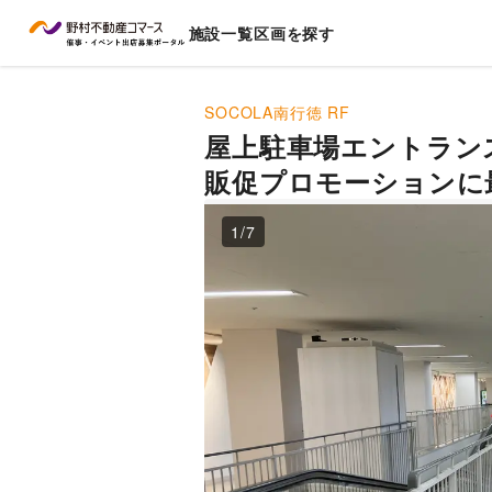
施設一覧
区画を探す
SOCOLA南行徳
RF
屋上駐車場エントラン
販促プロモーションに
1
/
7