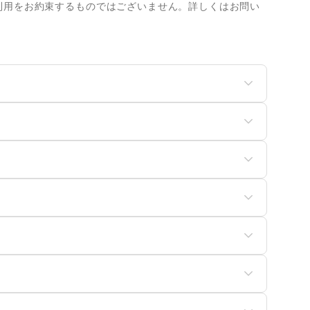
利用をお約束するものではございません。詳しくはお問い
ディースファッション
ユニセックス
ッズ・ベビー・マタニテ
スポーツ
菓子
パン
食・ホットスナック
コーヒー・紅茶
ュエリー・アクセサリー
メガネ・アイウェア
具・ベッド
家具・家電
イン・洋酒
日本酒・焼酎・地酒
バッグ・革小物
除用品・生活便利品
文房具
ンターネット・プロバイ
産展・マルシェ
キッチンカー・移動販売
服・着物
古着
電気・ガス
IY用品・日曜大工
園芸・ガーデニング
の他フード・飲食
険
銀行
・猫・ペット
日用雑貨
ウスクリーニング・家事
定期宅配
行
券・FX
不動産投資
の他インテリア・生活雑
ンドセル
学習教材・通信教育
取査定・金券
ギフト・プレゼント