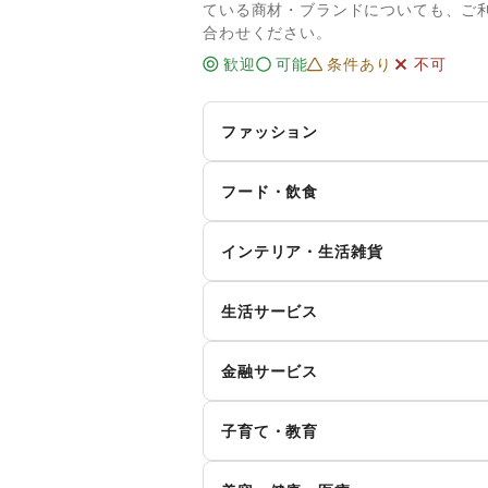
ている商材・ブランドについても、ご
合わせください。
歓迎
可能
条件あり
不可
ファッション
メンズファッション
レ
フード・飲食
キ
インナー・ルームウェア
スイーツ・洋菓子
和
ィ
インテリア・生活雑貨
お弁当・惣菜
軽
シーズナルウェア
ジ
インテリア
寝
生活サービス
その他飲料
ワ
腕時計
靴
キッチン雑貨・調理器具
掃
イ
食材・調味料
物
ファッション雑貨
和
携帯キャリア・格安SIM
金融サービス
手芸・ハンドメイド
D
ダ
野菜・果物・生鮮食品
そ
その他ファッション
クレジットカード
保
花・盆栽・ドライフラワー
犬
ハ
ウォーターサーバー
子育て・教育
代
住宅ローン
証
そ
食器・陶磁器
ベビー用品
ラ
貨
リサイクル雑貨・古本
買