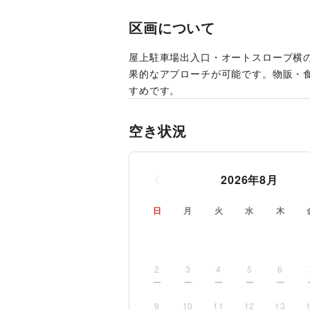
区画について
屋上駐車場出入口・オートスロープ横
果的なアプローチが可能です。物販・
すめです。
空き状況
2026
年
8
月
日
月
火
水
木
2
3
4
5
6
9
10
11
12
13