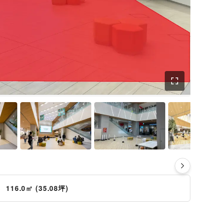
さ
116.0㎡ (35.08坪)