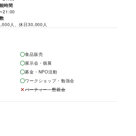
能時間
〜
21:00
数
8,000
人、休日
30,000
人
食品販売
展示会・個展
募金・NPO活動
ワークショップ・勉強会
パーティー・懇親会