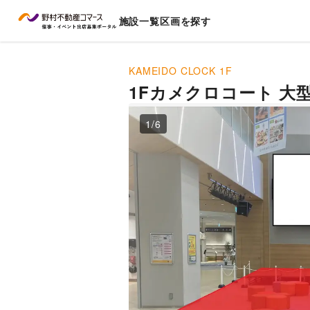
施設一覧
区画を探す
KAMEIDO CLOCK
1F
1Fカメクロコート 
1
/
6