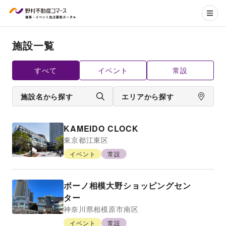
施設一覧
すべて
イベント
常設
施設名から探す
エリアから探す
KAMEIDO CLOCK
東京都
江東区
イベント
常設
ボーノ相模大野ショッピングセン
ター
神奈川県
相模原市南区
イベント
常設