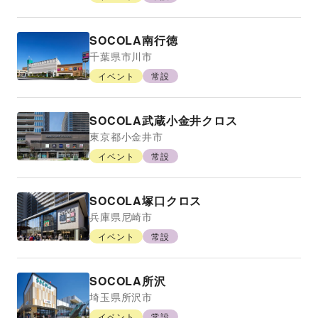
SOCOLA南行徳
千葉県
市川市
イベント
常設
SOCOLA武蔵小金井クロス
東京都
小金井市
イベント
常設
SOCOLA塚口クロス
兵庫県
尼崎市
イベント
常設
SOCOLA所沢
埼玉県
所沢市
イベント
常設