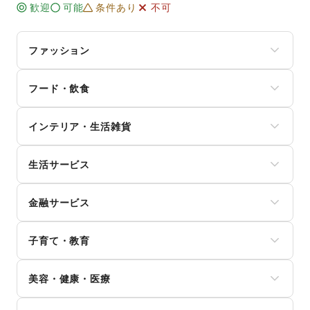
歓迎
可能
条件あり
不可
ファッション
メンズファッション
フード・飲食
レディースファッション
ユニセックス
スイーツ・洋菓子
インナー・ルームウェア
インテリア・生活雑貨
和菓子
キッズ・ベビー・マタニティ
パン
スポーツ
インテリア
お弁当・惣菜
シーズナルウェア
生活サービス
寝具・ベッド
軽食・ホットスナック
ジュエリー・アクセサリー
家具・家電
コーヒー・紅茶
携帯キャリア・格安SIM
メガネ・アイウェア
キッチン雑貨・調理器具
その他飲料
金融サービス
インターネット・プロバイダ
腕時計
掃除用品・生活便利品
ワイン・洋酒
電気・ガス
靴
文房具
クレジットカード
日本酒・焼酎・地酒
ウォーターサーバー
バッグ・革小物
手芸・ハンドメイド
子育て・教育
保険
食材・調味料
ハウスクリーニング・家事代行
ファッション雑貨
DIY用品・日曜大工
銀行
物産展・マルシェ
定期宅配
和服・着物
ベビー用品
園芸・ガーデニング
住宅ローン
キッチンカー・移動販売
リサイクル雑貨・古本
美容・健康・医療
古着
ランドセル
花・盆栽・ドライフラワー
証券・FX
野菜・果物・生鮮食品
買取査定・金券
その他ファッション
学習教材・通信教育
犬・猫・ペット
不動産投資
その他フード・飲食
ジム・フィットネス
ギフト・プレゼント
子供向け教室・レッスン