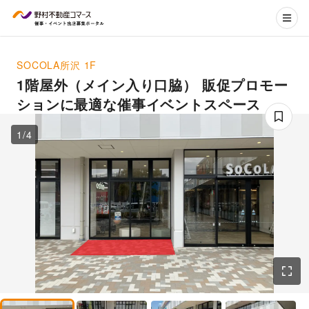
SOCOLA所沢
1F
1階屋外（メイン入り口脇） 販促プロモー
ションに最適な催事イベントスペース
1
/
4