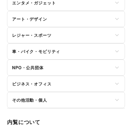
日用雑貨
その他金融サービス
エンタメ・ガジェット
ダイエット・健康グッズ
冠婚葬祭
塾・家庭教師
食器・陶磁器
美容・コスメ・香水
資格・習い事
おもちゃ・絵本
その他インテリア・生活雑貨
PC・スマートフォン
ヘアケア・シャンプー
リフォーム
その他子育て・教育
アート・デザイン
スマホアクセサリー
美容家電
住宅（購入・賃貸）
ガジェット
ヘアサロン・ネイルサロン
たばこ
絵画・書
ゲーム
マッサージ・整体
レジャー・スポーツ
修理・メンテナンス
写真・イラストレーション
アニメ
エステ・美容サービス
就職・転職・求人
立体作品・彫刻
コミック・マンガ
旅行・レジャー
健康食品・サプリメント
その他生活サービス
その他アート・デザイン
アイドル・芸能人
車・バイク・モビリティ
キャンプ・アウトドア
女性用品・フェムテック
おもちゃ・ホビー
野球
コンタクトレンズ
車
楽器・音楽機材
サッカー
医療・医薬品
NPO・公共団体
バイク・オートバイ
CD・DVD・本・雑誌
バスケットボール
その他美容・健康
自転車・ロードバイク
Webメディア・アプリ
ゴルフ
地方公共団体・行政・政府
マイクロモビリティ
テレビ・ドラマ
その他レジャー・スポーツ
ビジネス・オフィス
外国団体・大使館
その他車・バイク・モビリティ
映画
募金・寄付
音楽・ライブ
法人向けサービス
NPO・ボランティア活動
その他活動・個人
演劇
オフィス家具・OA機器
その他NPO・公共団体
占い
イベント企画・運営
その他活動・個人
公営競技・宝くじ
その他ビジネス・オフィス
その他エンタメ・ガジェット
内覧について