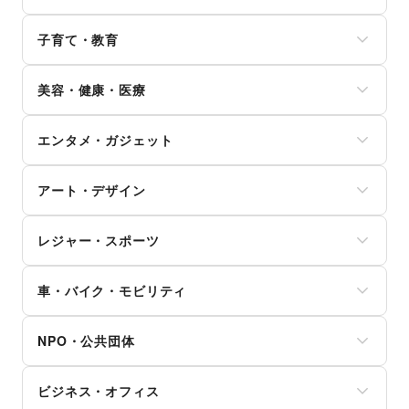
ワイン・洋酒
電気・ガス
靴
文房具
クレジットカード
日本酒・焼酎・地酒
ウォーターサーバー
バッグ・革小物
手芸・ハンドメイド
子育て・教育
保険
食材・調味料
ハウスクリーニング・家事代行
ファッション雑貨
DIY用品・日曜大工
銀行
物産展・マルシェ
定期宅配
和服・着物
ベビー用品
園芸・ガーデニング
住宅ローン
キッチンカー・移動販売
リサイクル雑貨・古本
美容・健康・医療
古着
ランドセル
花・盆栽・ドライフラワー
証券・FX
野菜・果物・生鮮食品
買取査定・金券
その他ファッション
学習教材・通信教育
犬・猫・ペット
不動産投資
その他フード・飲食
ジム・フィットネス
ギフト・プレゼント
子供向け教室・レッスン
日用雑貨
その他金融サービス
エンタメ・ガジェット
ダイエット・健康グッズ
冠婚葬祭
塾・家庭教師
食器・陶磁器
美容・コスメ・香水
資格・習い事
おもちゃ・絵本
その他インテリア・生活雑貨
PC・スマートフォン
ヘアケア・シャンプー
リフォーム
その他子育て・教育
アート・デザイン
スマホアクセサリー
美容家電
住宅（購入・賃貸）
ガジェット
ヘアサロン・ネイルサロン
たばこ
絵画・書
ゲーム
マッサージ・整体
レジャー・スポーツ
修理・メンテナンス
写真・イラストレーション
アニメ
エステ・美容サービス
就職・転職・求人
立体作品・彫刻
コミック・マンガ
旅行・レジャー
健康食品・サプリメント
その他生活サービス
その他アート・デザイン
アイドル・芸能人
車・バイク・モビリティ
キャンプ・アウトドア
女性用品・フェムテック
おもちゃ・ホビー
野球
コンタクトレンズ
車
楽器・音楽機材
サッカー
医療・医薬品
NPO・公共団体
バイク・オートバイ
CD・DVD・本・雑誌
バスケットボール
その他美容・健康
自転車・ロードバイク
Webメディア・アプリ
ゴルフ
地方公共団体・行政・政府
マイクロモビリティ
テレビ・ドラマ
その他レジャー・スポーツ
ビジネス・オフィス
外国団体・大使館
その他車・バイク・モビリティ
映画