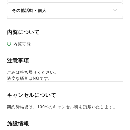
募金・寄付
音楽・ライブ
法人向けサービス
NPO・ボランティア活動
その他活動・個人
演劇
オフィス家具・OA機器
その他NPO・公共団体
占い
イベント企画・運営
その他活動・個人
公営競技・宝くじ
その他ビジネス・オフィス
その他エンタメ・ガジェット
内覧について
内覧可能
注意事項
ごみは持ち帰りください。
過度な騒音はNGです。
キャンセルについて
契約締結後は、100%のキャンセル料を頂戴いたします。
施設情報