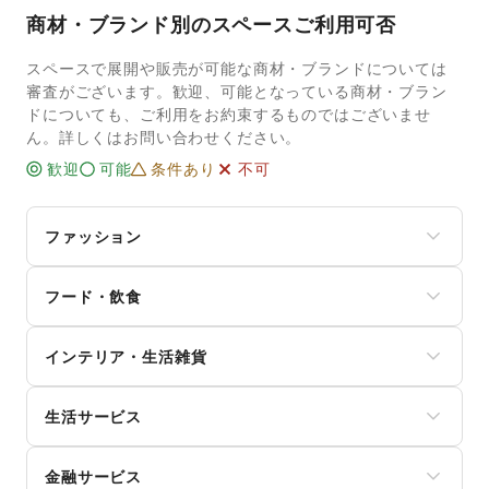
商材・ブランド別のスペースご利用可否
スペースで展開や販売が可能な商材・ブランドについては
審査がございます。歓迎、可能となっている商材・ブラン
ドについても、ご利用をお約束するものではございませ
ん。詳しくはお問い合わせください。
歓迎
可能
条件あり
不可
ファッション
メンズファッション
フード・飲食
レディースファッション
ユニセックス
スイーツ・洋菓子
インナー・ルームウェア
インテリア・生活雑貨
和菓子
キッズ・ベビー・マタニティ
パン
スポーツ
インテリア
お弁当・惣菜
シーズナルウェア
生活サービス
寝具・ベッド
軽食・ホットスナック
ジュエリー・アクセサリー
家具・家電
コーヒー・紅茶
携帯キャリア・格安SIM
メガネ・アイウェア
キッチン雑貨・調理器具
その他飲料
金融サービス
インターネット・プロバイダ
腕時計
掃除用品・生活便利品