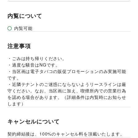
イベント企画・運営
その他活動・個人
公営競技・宝くじ
その他ビジネス・オフィス
その他エンタメ・ガジェット
内覧について
内覧可能
注意事項
・ごみは持ち帰りください。
・過度な騒音はNGです。
・当区画は電子タバコの販促プロモーションのみ実施可能
です。
・近隣テナントのご迷惑にならないようリースラインは厳
守ください。なお、当区画に加え、喫煙所内での営業行為
を認める場合があります。（詳細条件は内覧時にお知らせ
します）
キャンセルについて
契約締結後は、100%のキャンセル料を頂戴いたします。