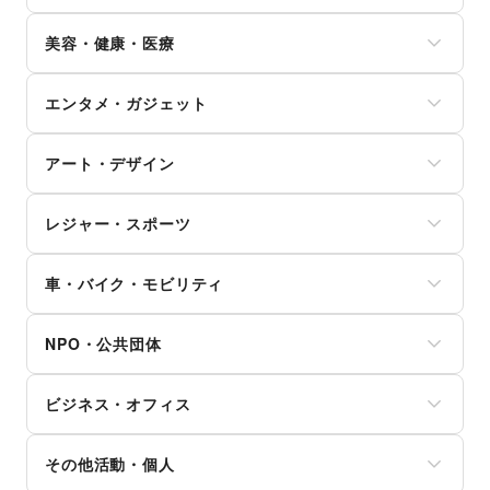
DIY用品・日曜大工
銀行
物産展・マルシェ
定期宅配
和服・着物
ベビー用品
園芸・ガーデニング
住宅ローン
キッチンカー・移動販売
リサイクル雑貨・古本
美容・健康・医療
古着
ランドセル
花・盆栽・ドライフラワー
証券・FX
野菜・果物・生鮮食品
買取査定・金券
その他ファッション
学習教材・通信教育
犬・猫・ペット
不動産投資
その他フード・飲食
ジム・フィットネス
ギフト・プレゼント
子供向け教室・レッスン
日用雑貨
その他金融サービス
エンタメ・ガジェット
ダイエット・健康グッズ
冠婚葬祭
塾・家庭教師
食器・陶磁器
美容・コスメ・香水
資格・習い事
おもちゃ・絵本
その他インテリア・生活雑貨
PC・スマートフォン
ヘアケア・シャンプー
リフォーム
その他子育て・教育
アート・デザイン
スマホアクセサリー
美容家電
住宅（購入・賃貸）
ガジェット
ヘアサロン・ネイルサロン
たばこ
絵画・書
ゲーム
マッサージ・整体
レジャー・スポーツ
修理・メンテナンス
写真・イラストレーション
アニメ
エステ・美容サービス
就職・転職・求人
立体作品・彫刻
コミック・マンガ
旅行・レジャー
健康食品・サプリメント
その他生活サービス
その他アート・デザイン
アイドル・芸能人
車・バイク・モビリティ
キャンプ・アウトドア
女性用品・フェムテック
おもちゃ・ホビー
野球
コンタクトレンズ
車
楽器・音楽機材
サッカー
医療・医薬品
NPO・公共団体
バイク・オートバイ
CD・DVD・本・雑誌
バスケットボール
その他美容・健康
自転車・ロードバイク
Webメディア・アプリ
ゴルフ
地方公共団体・行政・政府
マイクロモビリティ
テレビ・ドラマ
その他レジャー・スポーツ
ビジネス・オフィス
外国団体・大使館
その他車・バイク・モビリティ
映画
募金・寄付
音楽・ライブ
法人向けサービス
NPO・ボランティア活動
その他活動・個人
演劇
オフィス家具・OA機器
その他NPO・公共団体
占い