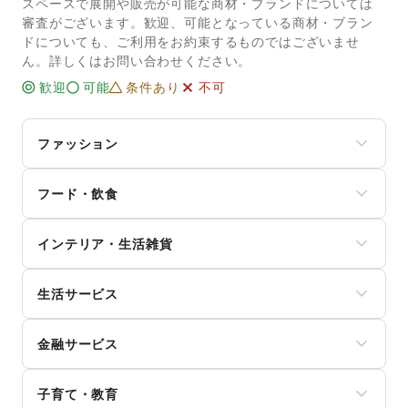
スペースで展開や販売が可能な商材・ブランドについては
審査がございます。歓迎、可能となっている商材・ブラン
ドについても、ご利用をお約束するものではございませ
ん。詳しくはお問い合わせください。
歓迎
可能
条件あり
不可
ファッション
メンズファッション
フード・飲食
レディースファッション
ユニセックス
スイーツ・洋菓子
インナー・ルームウェア
インテリア・生活雑貨
和菓子
キッズ・ベビー・マタニティ
パン
スポーツ
インテリア
お弁当・惣菜
シーズナルウェア
生活サービス
寝具・ベッド
軽食・ホットスナック
ジュエリー・アクセサリー
家具・家電
コーヒー・紅茶
携帯キャリア・格安SIM
メガネ・アイウェア
キッチン雑貨・調理器具
その他飲料
金融サービス
インターネット・プロバイダ
腕時計
掃除用品・生活便利品
ワイン・洋酒
電気・ガス
靴
文房具
クレジットカード
日本酒・焼酎・地酒
ウォーターサーバー
バッグ・革小物
手芸・ハンドメイド
子育て・教育
保険
食材・調味料
ハウスクリーニング・家事代行
ファッション雑貨