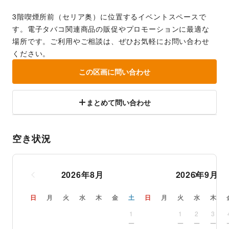
3階喫煙所前（セリア奥）に位置するイベントスペースで
す。電子タバコ関連商品の販促やプロモーションに最適な
場所です。ご利用やご相談は、ぜひお気軽にお問い合わせ
ください。
この区画に問い合わせ
まとめて問い合わせ
空き状況
2026
年
8
月
2026
年
9
月
日
月
火
水
木
金
土
日
月
火
水
木
1
1
2
3